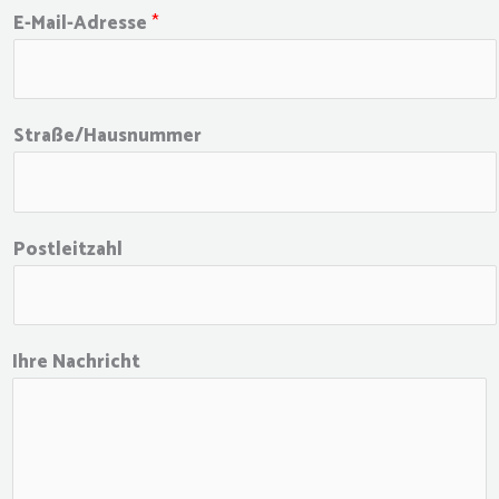
l
E-Mail-Adresse
*
g
e
m
Straße/Hausnummer
e
i
n
e
Postleitzahl
U
n
s
e
Ihre Nachricht
r
e