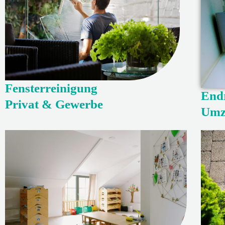
Fensterreinigung
End
Privat & Gewerbe
Umz