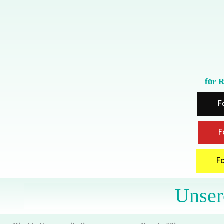
für 
F
F
Fo
Unser